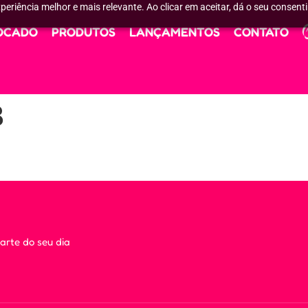
periência melhor e mais relevante. Ao clicar em aceitar, dá o seu consent
OCADO
PRODUTOS
LANÇAMENTOS
CONTATO
B
arte do seu dia