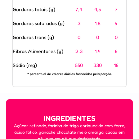
Gorduras totais (g)
7,4
4,5
7
Gorduras saturadas (g)
3
1,8
9
Gorduras trans (g)
0
0
0
Fibras Alimentares (g)
2,3
1,4
6
Sódio (mg)
550
330
16
* percentual de valores diários fornecidos pela porção.
INGREDIENTES
Açúcar refinado, farinha de trigo enriquecida com ferro,
ácido fólico, ganache chocolate meio amargo, cacau em
pó, leite em pó, ovo desidratado,