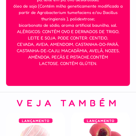
óleo de soja (Contém milho geneticamente modificado a
partir de Agrobacterium tumefaciens e/ou Bacillus
thuringiensis ), polidextrose;
bicarbonato de sódio, aroma artificial baunilha, sal.
ALÉRGICOS: CONTÉM OVO E DERIVADOS DE TRIGO,
LEITE E SOJA. PODE CONTER: CENTEIO,
CEVADA, AVEIA, AMENDOIM, CASTANHA-DO-PARÁ,
CASTANHA-DE-CAJU, MACADÂMIA, AVELÃ, NOZES,
AMÊNDOA, PECÃS E PISTACHE.CONTÉM
LACTOSE. CONTÉM GLÚTEN.
VEJA TAMBÉM