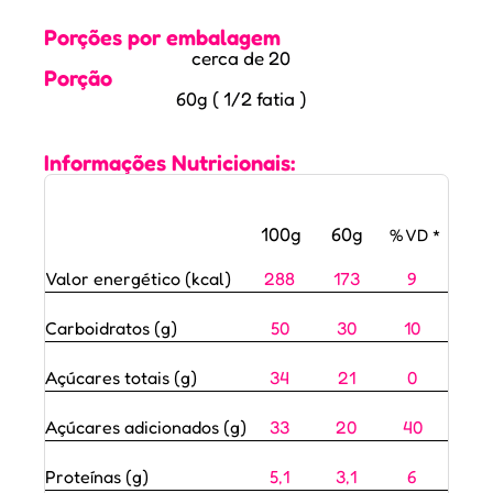
Porções por embalagem
cerca de 20
Porção
60g ( 1/2 fatia )
Informações Nutricionais:
100g
60g
% VD *
Valor energético (kcal)
288
173
9
Carboidratos (g)
50
30
10
Açúcares totais (g)
34
21
0
Açúcares adicionados (g)
33
20
40
Proteínas (g)
5,1
3,1
6