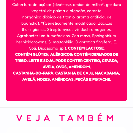
Cobertura de açúcar (dextrose, amido de milho*, gordura
vegetal de palma e algodão, corante
inorgânico dióxido de titânio, aroma artificial de
baunilha); *(Geneticamente modificado: Bacillus
thuringiensis, Streptomyces viridochromogenes,
Agrobacterium tumefaciens, Zea mays, Sphingobium
herbicidorovans, S. maltophilia, Diabrotica firgifera, E.
Coli, Dicossoma sp.).
CONTÉM LACTOSE.
CONTÉM GLÚTEN. ALÉRGICOS: CONTÉM DERIVADOS DE
TRIGO, LEITE E SOJA. PODE CONTER CENTEIO, CEVADA,
AVEIA, OVOS, AMENDOIM,
CASTANHA-DO-PARÁ, CASTANHA DE CAJU, MACADÂMIA,
AVELÃ, NOZES, AMÊNDOAS, PECÃS E PISTACHE.
VEJA TAMBÉM