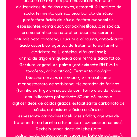
pó, soro de leite em pó, emulsificantes mono e
diglicerídeos de ácidos graxos, estearoil-2-lactilato de
sódio, fermento químico bicarbonato de sódio,
pirofosfato ácido de cálcio, fosfato monocálcio,
espessantes goma guar, carboximetilcelulose sódica,
aroma idêntico ao natural de baunilha, corantes
naturais beta caroteno, urucum e cúrcuma, antioxidante
ácido ascórbico, agentes de tratamento da farinha
cloridrato de L-cisteína, alfa-amilase);
Farinha de trigo enriquecida com ferro e ácido fólico;
Gordura vegetal de palma (antioxidante BHT, Alfa
tocoferol, ácido cítrico); Fermento biológico
(Saccharomyces cerevisiae) e emulsificante
monoestearato de sorbitana; Melhorador de farinha
(farinha de trigo enriquecida com ferro e ácido fólico,
emulsificantes polisorbato 80 em pó, mono e
diglicerídeos de ácidos graxos, estabilizante carbonato de
cálcio, antioxidante ácido ascórbico,
espessante carboximetilcelulose sódica, agentes de
tratamento da farinha alfa-amilase, azodicarbonamida);
Recheio sabor doce de leite (leite
padronizado, açúcar, conservador sorbato de potássio);