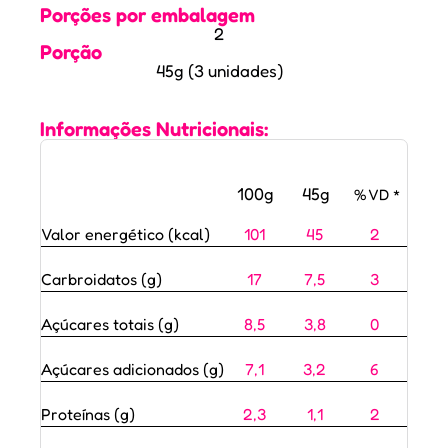
Porções por embalagem
2
Porção
45g (3 unidades)
Informações Nutricionais:
100g
45g
% VD *
Valor energético (kcal)
101
45
2
Carbroidatos (g)
17
7,5
3
Açúcares totais (g)
8,5
3,8
0
Açúcares adicionados (g)
7,1
3,2
6
Proteínas (g)
2,3
1,1
2