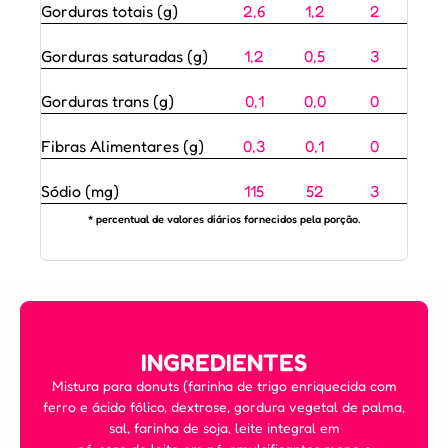
Gorduras totais (g)
2,6
1,2
2
Gorduras saturadas (g)
1,2
0,5
3
Gorduras trans (g)
0,1
0,0
0
Fibras Alimentares (g)
0,3
0,1
0
Sódio (mg)
115
52
3
* percentual de valores diários fornecidos pela porção.
INGREDIENTES
Mistura para donuts (farinha de trigo enriquecida com
ferro e ácido fólico, dextrose, gordura vegetal de palma,
sal, farinha de soja, leite integral em